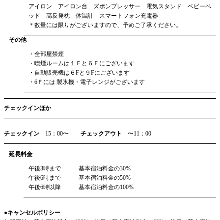
アイロン アイロン台 ズボンプレッサー 電気スタンド ベビーベ
ッド 高反発枕 体温計 スマートフォン充電器
＊数量には限りがございますので、予めご了承ください。
その他
・全部屋禁煙
・喫煙ルームは１Ｆと６Ｆにございます
・自動販売機は６Fと９Fにございます
・6Ｆには 製氷機・電子レンジがございます
チェックインほか
チェックイン
15：00〜
チェックアウト
〜11：00
延長料金
午後3時まで 基本宿泊料金の30%
午後6時まで 基本宿泊料金の50%
午後6時以降 基本宿泊料金の100%
●キャンセルポリシー