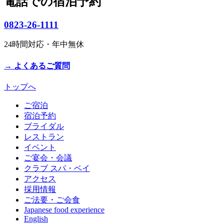
電話での宿泊予約
0823-26-1111
24時間対応・年中無休
→ よくあるご質問
トップへ
ご宿泊
宿泊予約
ブライダル
レストラン
イベント
ご宴会・会議
クラブ スパ・ベイ
アクセス
採用情報
ご法要・ご会食
Japanese food experience
English