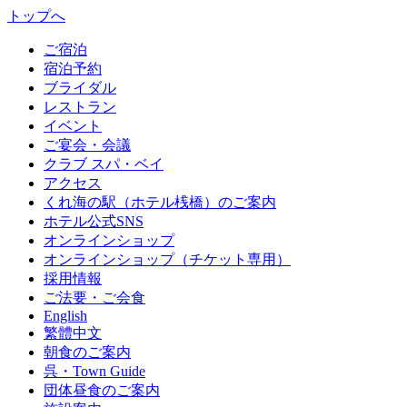
トップへ
ご宿泊
宿泊予約
ブライダル
レストラン
イベント
ご宴会・会議
クラブ スパ・ベイ
アクセス
くれ海の駅（ホテル桟橋）のご案内
ホテル公式SNS
オンラインショップ
オンラインショップ（チケット専用）
採用情報
ご法要・ご会食
English
繁體中文
朝食のご案内
呉・Town Guide
団体昼食のご案内