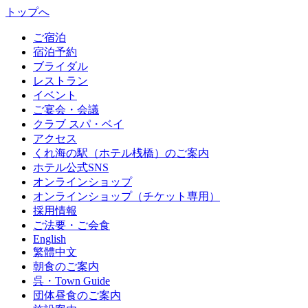
トップへ
ご宿泊
宿泊予約
ブライダル
レストラン
イベント
ご宴会・会議
クラブ スパ・ベイ
アクセス
くれ海の駅（ホテル桟橋）のご案内
ホテル公式SNS
オンラインショップ
オンラインショップ（チケット専用）
採用情報
ご法要・ご会食
English
繁體中文
朝食のご案内
呉・Town Guide
団体昼食のご案内