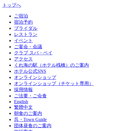
トップへ
ご宿泊
宿泊予約
ブライダル
レストラン
イベント
ご宴会・会議
クラブ スパ・ベイ
アクセス
くれ海の駅（ホテル桟橋）のご案内
ホテル公式SNS
オンラインショップ
オンラインショップ（チケット専用）
採用情報
ご法要・ご会食
English
繁體中文
朝食のご案内
呉・Town Guide
団体昼食のご案内