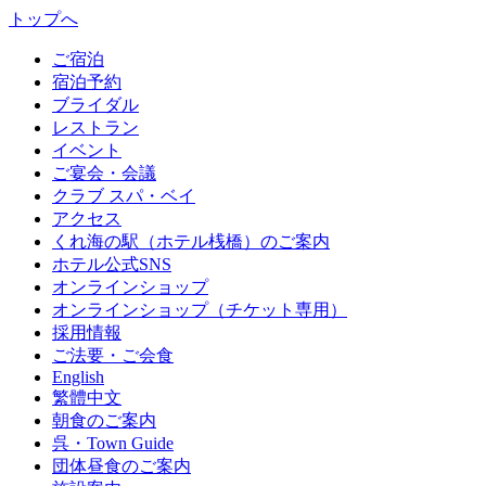
トップへ
ご宿泊
宿泊予約
ブライダル
レストラン
イベント
ご宴会・会議
クラブ スパ・ベイ
アクセス
くれ海の駅（ホテル桟橋）のご案内
ホテル公式SNS
オンラインショップ
オンラインショップ（チケット専用）
採用情報
ご法要・ご会食
English
繁體中文
朝食のご案内
呉・Town Guide
団体昼食のご案内