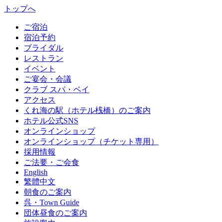
トップへ
ご宿泊
宿泊予約
ブライダル
レストラン
イベント
ご宴会・会議
クラブ スパ・ベイ
アクセス
くれ海の駅（ホテル桟橋）のご案内
ホテル公式SNS
オンラインショップ
オンラインショップ（チケット専用）
採用情報
ご法要・ご会食
English
繁體中文
朝食のご案内
呉・Town Guide
団体昼食のご案内