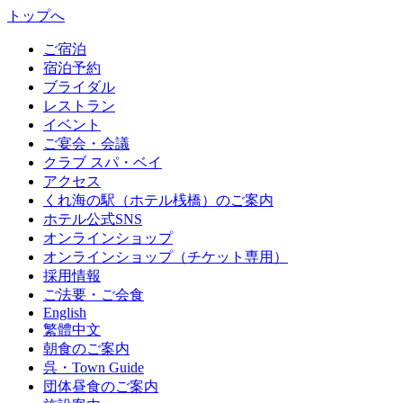
トップへ
ご宿泊
宿泊予約
ブライダル
レストラン
イベント
ご宴会・会議
クラブ スパ・ベイ
アクセス
くれ海の駅（ホテル桟橋）のご案内
ホテル公式SNS
オンラインショップ
オンラインショップ（チケット専用）
採用情報
ご法要・ご会食
English
繁體中文
朝食のご案内
呉・Town Guide
団体昼食のご案内