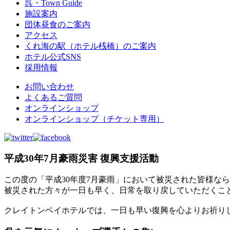
呉・Town Guide
施設案内
団体昼食のご案内
アクセス
くれ海の駅（ホテル桟橋）のご案内
ホテル公式SNS
採用情報
お問い合わせ
よくあるご質問
オンラインショップ
オンラインショップ（チケット専用）
平成30年7月豪雨災害 復興支援活動
この度の「平成30年度7月豪雨」において被災された皆様な
被災された方々が一日も早く、日常を取り戻していただくこ
クレイトンベイホテルでは、一日も早い復興を心よりお祈り