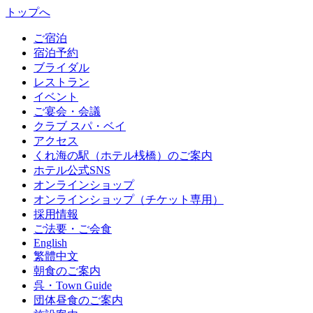
トップへ
ご宿泊
宿泊予約
ブライダル
レストラン
イベント
ご宴会・会議
クラブ スパ・ベイ
アクセス
くれ海の駅（ホテル桟橋）のご案内
ホテル公式SNS
オンラインショップ
オンラインショップ（チケット専用）
採用情報
ご法要・ご会食
English
繁體中文
朝食のご案内
呉・Town Guide
団体昼食のご案内